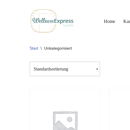
Zum
Home
Ka
Inhalt
springen
Start
\
Unkategorisiert